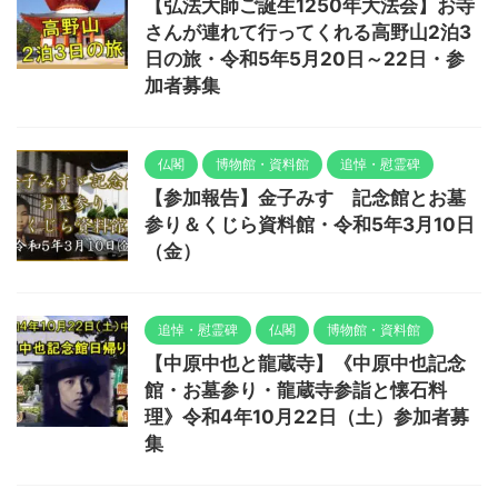
【弘法大師ご誕生1250年大法会】お寺
さんが連れて行ってくれる高野山2泊3
日の旅・令和5年5月20日～22日・参
加者募集
仏閣
博物館・資料館
追悼・慰霊碑
【参加報告】金子みすゞ記念館とお墓
参り＆くじら資料館・令和5年3月10日
（金）
追悼・慰霊碑
仏閣
博物館・資料館
【中原中也と龍蔵寺】《中原中也記念
館・お墓参り・龍蔵寺参詣と懐石料
理》令和4年10月22日（土）参加者募
集