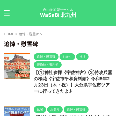
自由参加型サークル
WaSaBi 北九州
HOME
>
追悼・慰霊碑
>
追悼・慰霊碑
追悼・慰霊碑
お参り
神社
博物館・資料館
【➀神社参拝《宇佐神宮》②特攻兵器
の桜花《宇佐市平和資料館》令和5年2
月23日（木・祝）】大分県宇佐市ツア
ーに行ってきたよ♪
仏閣
お参り
追悼・慰霊碑