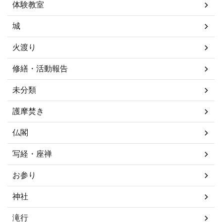
体験教室
城
火渡り
修繕・活動報告
未分類
護摩焚き
仏閣
写経・座禅
お参り
神社
滝行