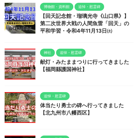
博物館・資料館
追悼・慰霊碑
【回天記念館・瑠璃光寺《山口県》】
第二次世界大戦の人間魚雷「回天」の
平和学習・令和4年11月13日㈯
神社
追悼・慰霊碑
献灯・みたままつりに行ってきました
【福岡縣護国神社】
追悼・慰霊碑
体当たり勇士の碑へ行ってきました
【北九州市八幡西区】