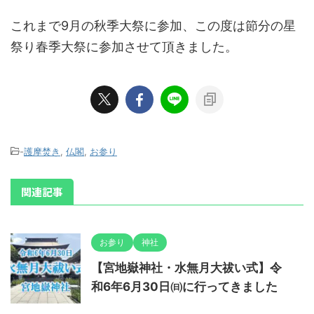
これまで9月の秋季大祭に参加、この度は節分の星
祭り春季大祭に参加させて頂きました。
-
護摩焚き
,
仏閣
,
お参り
関連記事
お参り
神社
【宮地嶽神社・水無月大祓い式】令
和6年6月30日㈰に行ってきました