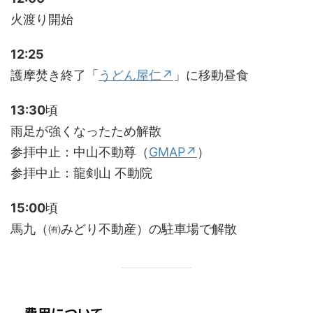
火渡り開始
12:25
護摩焚き終了「
うどん屋仁↗
」に移動昼食
13:30
頃
雨足が強くなったため解散
参拝中止：中山不動尊（
GMAP↗
）
参拝中止：龍剣山 不動院
15:00
頃
馬九（㈲みどり不動産）の駐車場で解散
費用について