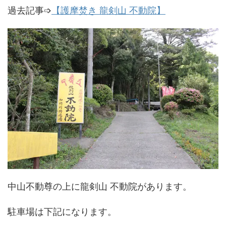
過去記事➩
【護摩焚き 龍剣山 不動院】
中山不動尊の上に龍剣山 不動院があります。
駐車場は下記になります。