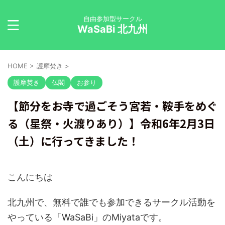
自由参加型サークル
WaSaBi 北九州
HOME
>
護摩焚き
>
護摩焚き
仏閣
お参り
【節分をお寺で過ごそう宮若・鞍手をめぐ
る（星祭・火渡りあり）】令和6年2月3日
（土）に行ってきました！
こんにちは
北九州で、無料で誰でも参加できるサークル活動を
やっている「WaSaBi」のMiyataです。