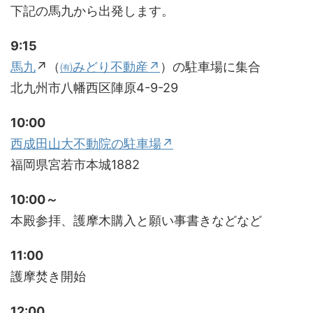
下記の馬九から出発します。
9:15
馬九
↗（
㈲みどり不動産↗
）の駐車場に集合
北九州市八幡西区陣原4-9-29
10:00
西成田山大不動院の駐車場↗
福岡県宮若市本城1882
10:00～
本殿参拝、護摩木購入と願い事書きなどなど
11:00
護摩焚き開始
12:00