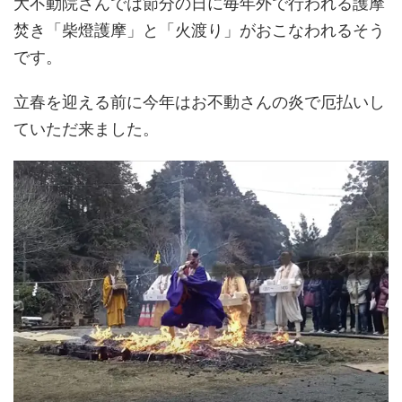
大不動院さんでは節分の日に毎年外で行われる護摩
焚き「柴燈護摩」と「火渡り」がおこなわれるそう
です。
立春を迎える前に今年はお不動さんの炎で厄払いし
ていただ来ました。