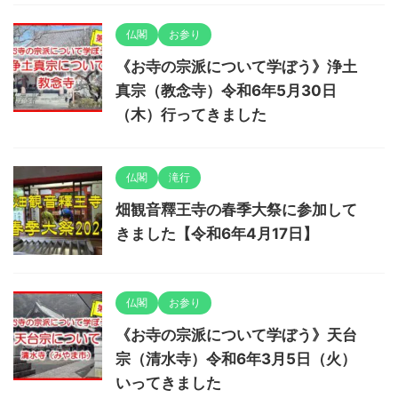
仏閣
お参り
《お寺の宗派について学ぼう》浄土
真宗（教念寺）令和6年5月30日
（木）行ってきました
仏閣
滝行
畑観音釋王寺の春季大祭に参加して
きました【令和6年4月17日】
仏閣
お参り
《お寺の宗派について学ぼう》天台
宗（清水寺）令和6年3月5日（火）
いってきました