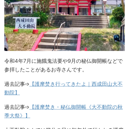
令和4年7月に施餓鬼法要や9月の秘仏御開帳などで
参拝したことがあるお寺さんです。
過去記事➩
【護摩焚き行ってきたよ｜西成田山大不
動院】
過去記事➩
【護摩焚き・秘仏御開帳《大不動院の秋
季大祭》】